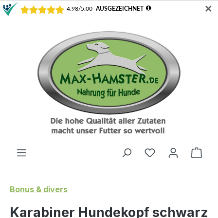
✕
Zum Hauptinhalt springen
Du hast 0 Produ
Ware
Bonus & divers
Karabiner Hundekopf schwarz