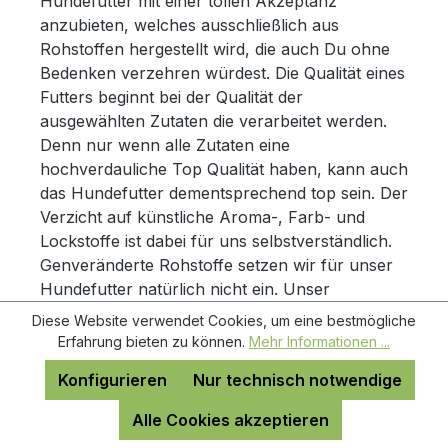
Hundefutter mit einer tollen Akzeptanz
anzubieten, welches ausschließlich aus
Rohstoffen hergestellt wird, die auch Du ohne
Bedenken verzehren würdest. Die Qualität eines
Futters beginnt bei der Qualität der
ausgewählten Zutaten die verarbeitet werden.
Denn nur wenn alle Zutaten eine
hochverdauliche Top Qualität haben, kann auch
das Hundefutter dementsprechend top sein. Der
Verzicht auf künstliche Aroma-, Farb- und
Lockstoffe ist dabei für uns selbstverständlich.
Genveränderte Rohstoffe setzen wir für unser
Hundefutter natürlich nicht ein. Unser
Hundefutter wird immer frisch ausgeliefert.
Diese Website verwendet Cookies, um eine bestmögliche
Verpackt wird es meist erst am Tage deiner
Erfahrung bieten zu können.
Mehr Informationen ...
Bestellung. Hierdurch ist es uns möglich, die
Konfigurieren
Nur technisch notwendige
Haltbarkeit unseres Hunde Trockenfutters auf
10 Monate zu begrenzen. Durch die geringe
Alle Cookies akzeptieren
Haltbarkeitszeit haben wir jedoch die