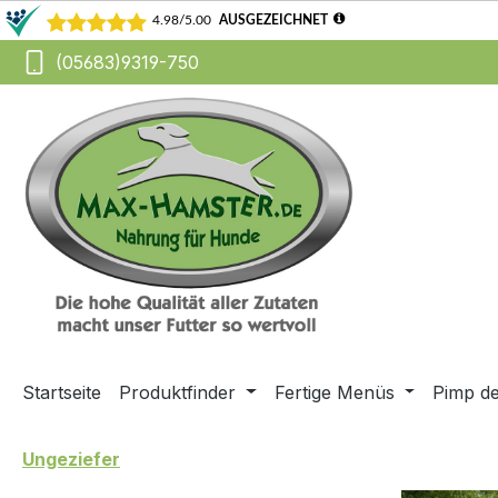
(05683)9319-750
m Hauptinhalt springen
Zur Suche springen
Zur Hauptnavigation springen
Startseite
Produktfinder
Fertige Menüs
Pimp d
Ungeziefer