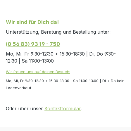
Erfahr
Zusam
Wildsa
Wir sind für Dich da!
Bierhe
unextr
Unterstützung, Beratung und Bestellung unter:
Kokosm
(0 56 83) 93 19 - 750
Krill
(nigell
Mo, Mi, Fr 9:30-12:30 + 15:30-18:30 | Di, Do 9:30-
Petersilien
12:30 | Sa 11:00-13:00
Bestan
Wir freuen uns auf deinen Besuch:
Rohfet
Rohasc
Mo, Mi, Fr 9:30-12:30 + 15:30-18:30 | Sa 11:00-13:00 | Di + Do kein
Ergän
Ladenverkauf
Zum de
Ratgeb
Oder über unser
Kontaktformular
.
Infos >> Richtwerte für
Fütter
2,5ml 
Packun