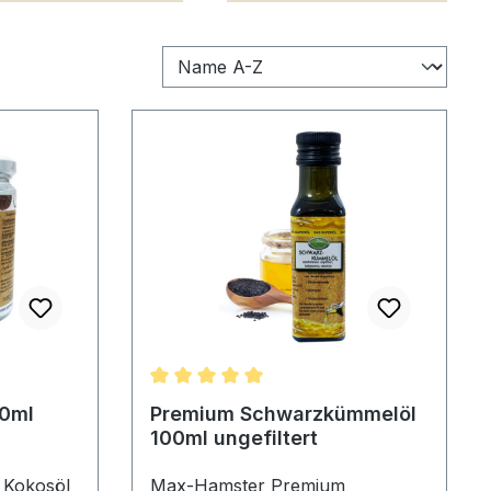
Durchschnittliche Bewertung von 5 von 
50ml
Premium Schwarzkümmelöl
100ml ungefiltert
 Kokosöl
Max-Hamster Premium