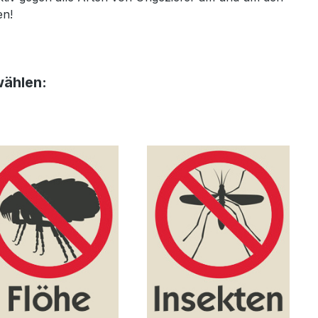
en!
wählen: