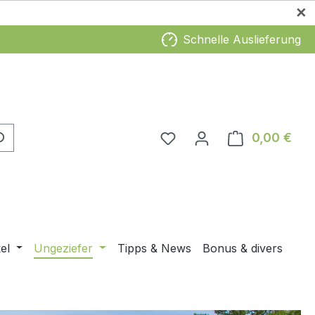
✕
Schnelle Auslieferung
Du hast 0 Produkte auf 
0,00 €
Ware
el
Ungeziefer
Tipps & News
Bonus & divers