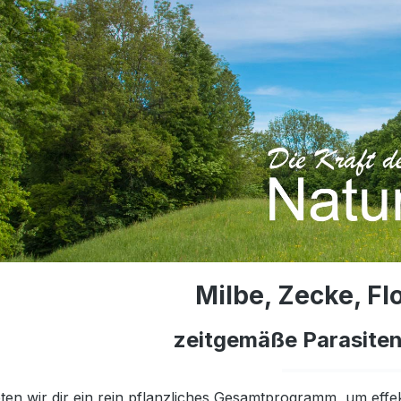
Milbe, Zecke, Fl
zeitgemäße Parasite
eten wir dir ein rein pflanzliches Gesamtprogramm, um eff