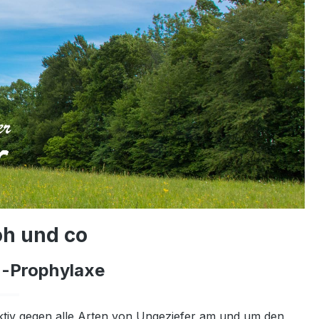
oh und co
n-Prophylaxe
ektiv gegen alle Arten von Ungeziefer am und um den