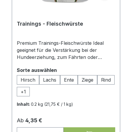
Trainings - Fleischwürste
Premium Trainings-Fleischwürste Ideal
geeignet für die Verstärkung bei der
Hundeerziehung, zum Fährten oder
einfach als Belohnung beim Gassigehen.
auswählen
Sorte auswählen
Für all diese Herausforderungen haben wir
unsere "Max-Hamsters-Trainings-
Hirsch
Lachs
Ente
Ziege
Rind
Fleischwürste". Gemeinsame Merkmale
+
1
aller Sorten: Aus Zutaten in
Lebensmittelqualität Ohne Getreide - FREI
Inhalt:
0.2 kg
(21,75 € / 1 kg)
von Farbstoffen, Geschmacksverstärkern
und Konservierungsstoffen Min. 97%
Regulärer Preis:
Ab
4,35 €
Fleisch ohne Innereien und Knochen -
Monoprotein Leicht zu portionieren
Produkt Anzahl: Gib den gewünschten