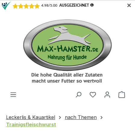
✕
Zum Hauptinhalt springen
Du hast 0 Produ
Ware
Leckerlis & Kauartikel
nach Themen
Trainigsfleischwurst