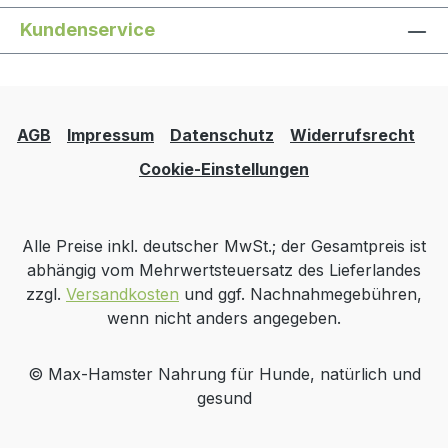
Rohasche: 1,8% Rohfaser: < 0,3%
Kundenservice
Feuchtigkeit: 68,2% Ergänzungsfuttermittel
für Hunde Inhalt: 200g Trainings-
Fleischwurst Ente Zusammensetzung:
Entenfleisch ohne Innereien (min. 97%),
AGB
Impressum
Datenschutz
Widerrufsrecht
Tapioka (aus der Maniokwurzel)
Analytische Bestandteile: Rohprotein:
Cookie-Einstellungen
12,8% Rohfett: 12,3% Rohasche: 5,4%
Rohfaser: 9,4% Feuchtigkeit: 60,1%
Ergänzungsfuttermittel für Hunde Inhalt:
Alle Preise inkl. deutscher MwSt.; der Gesamtpreis ist
200g Trainings-Fleischwurst Ziege
abhängig vom Mehrwertsteuersatz des Lieferlandes
Zusammensetzung: Ziegenfleisch ohne
zzgl.
Versandkosten
und ggf. Nachnahmegebühren,
Innereien (min. 97%), Tapioka (aus der
wenn nicht anders angegeben.
Maniokwurzel) Analytische Bestandteile:
Rohprotein: 15,4% Rohfett: 9,5%
© Max-Hamster Nahrung für Hunde, natürlich und
Rohasche: 2% Rohfaser: 6,3%
gesund
Feuchtigkeit: 66,3% Ergänzungsfuttermittel
für Hunde Inhalt: 200g Trainings-