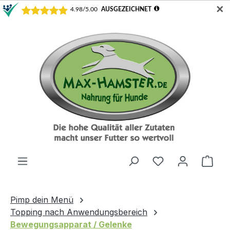
✕
Zum Hauptinhalt springen
Du hast 0 Produ
Ware
Pimp dein Menü
Topping nach Anwendungsbereich
Bewegungsapparat / Gelenke