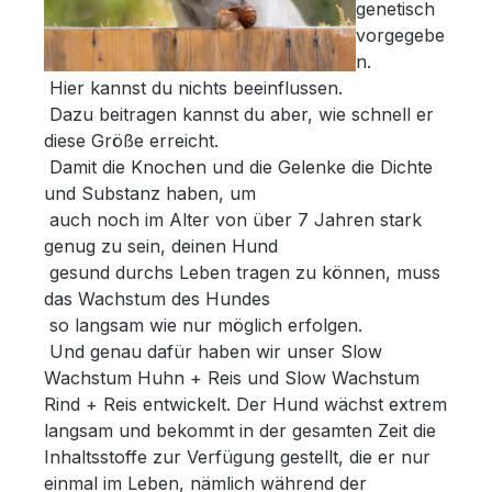
genetisch
beobachtest; am besten, wenn Du von
vorgegebe
hinten die beiden Stellen direkt zwischen
n.
Hinterläufen und Bauch betrachtest. Hier
Hier kannst du nichts beeinflussen.
sollte immer ein merkliches Loch (oder
Dazu beitragen kannst du aber, wie schnell er
Einbuchtung) zu sehen sein. Dann stimmt
diese Größe erreicht.
die Futtermenge. Ist die Einbuchtung so gut
Damit die Knochen und die Gelenke die Dichte
wie weg, Futtermenge reduzieren, wird die
und Substanz haben, um
zu tief einfach etwas mehr Futter in den
auch noch im Alter von über 7 Jahren stark
Napf füllen.Fütterungshinweis: Du solltest
genug zu sein, deinen Hund
das Futter trocken füttern.Sorge auf jeden
gesund durchs Leben tragen zu können, muss
Fall immer für ausreichend
das Wachstum des Hundes
Trinkwasser.Alleinfuttermittel für Hunde
so langsam wie nur möglich erfolgen.
Und genau dafür haben wir unser Slow
Wachstum Huhn + Reis und Slow Wachstum
Rind + Reis entwickelt. Der Hund wächst extrem
langsam und bekommt in der gesamten Zeit die
Inhaltsstoffe zur Verfügung gestellt, die er nur
einmal im Leben, nämlich während der