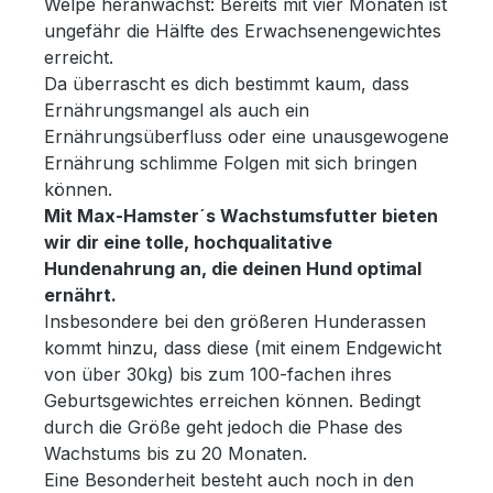
Welpe heranwächst: Bereits mit vier Monaten ist
Lachsöl, Bierhefe, Mineralstoffe, Chicoree,
Hund beobachtest; am besten, wenn Du
ungefähr die Hälfte des Erwachsenengewichtes
Lecithin, Seealgenmehl,
von hinten die beiden Stellen direkt
erreicht.
TraubenkernextraktAntioxidantien: Vitamin
zwischen Hinterläufen und Bauch
Da überrascht es dich bestimmt kaum, dass
EAnalytische Bestandteile:
betrachtest. Hier sollte immer ein
Ernährungsmangel als auch ein
Rohprotein28,00%Rohfett16,00%Rohfaser
merkliches Loch (oder Einbuchtung) zu
Ernährungsüberfluss oder eine unausgewogene
2,50%Rohasche7,00%Calcium1,20%Phosp
sehen sein. Dann stimmt die Futtermenge.
Ernährung schlimme Folgen mit sich bringen
hor1,00%Natrium0,45%Feuchtigkeit9,00%
Ist die Einbuchtung so gut wie weg,
können.
Ernährungsphysiologische Zusätze je kg:
Futtermenge reduzieren, wird die zu tief
Mit Max-Hamster´s Wachstumsfutter bieten
Vitamin A 16000I.E.Vitamin
einfach etwas mehr Futter in den Napf
wir dir eine tolle, hochqualitative
D31375I.E.Vitamin E140,00mgVitamin
füllen.Fütterungshinweis: Du solltest das
Hundenahrung an, die deinen Hund optimal
B117,00mgVitamin B235,00mgVitamin
Futter trocken füttern.Sorge auf jeden Fall
ernährt.
B613,00mgVitamin B12380,00mcgBiotin
immer für ausreichend
Insbesondere bei den größeren Hunderassen
(Vitamin B8)500,00mcgVitamin
Trinkwasser.Alleinfuttermittel für Hunde
kommt hinzu, dass diese (mit einem Endgewicht
C70,00mgCholin1800,00mgd
von über 30kg) bis zum 100-fachen ihres
Pantothensäure (Vitamin
Geburtsgewichtes erreichen können. Bedingt
B5)60,00mgFolsäure (Vitamin
durch die Größe geht jedoch die Phase des
B9)2,20mgMangan als Mangan-(II)-
Wachstums bis zu 20 Monaten.
oxid80,00mgKupfer als Kupfer-(II)-
Eine Besonderheit besteht auch noch in den
sulfat20,00mgZink als