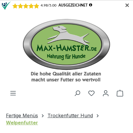
✕
Zum Hauptinhalt springen
Du hast 0 Produ
Ware
Fertige Menüs
Trockenfutter Hund
Welpenfutter