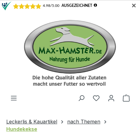
✕
Zum Hauptinhalt springen
Ware
Leckerlis & Kauartikel
nach Themen
Hundekekse