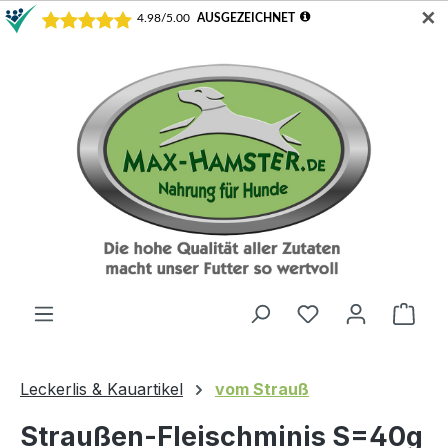
✕
Zum Hauptinhalt springen
Ware
Leckerlis & Kauartikel
vom Strauß
Straußen-Fleischminis S=40g