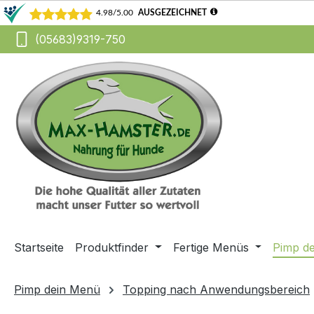
(05683)9319-750
m Hauptinhalt springen
Zur Suche springen
Zur Hauptnavigation springen
Startseite
Produktfinder
Fertige Menüs
Pimp d
Pimp dein Menü
Topping nach Anwendungsbereich