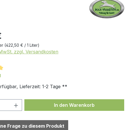
€
ter
(422,50 € / 1 Liter)
. MwSt. zzgl. Versandkosten
tliche Bewertung von 5 von 5 Sternen
g
fügbar, Lieferzeit: 1-2 Tage **
 Anzahl: Gib den gewünschten Wert ein 
In den Warenkorb
eine Frage zu diesem Produkt