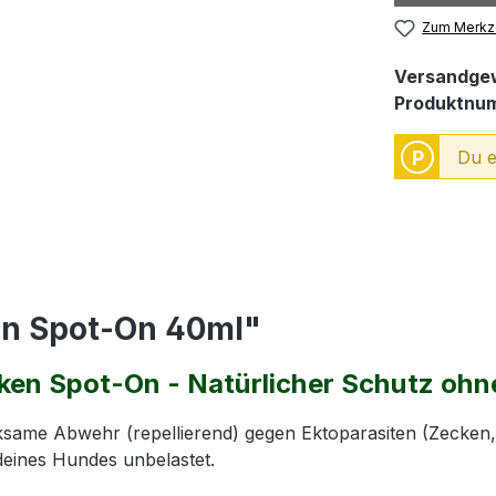
Zum Merkze
Versandgew
Produktnu
P
Du e
en Spot-On 40ml"
ken Spot-On - Natürlicher Schutz oh
ksame Abwehr (repellierend) gegen Ektoparasiten (Zecken,
deines Hundes unbelastet.