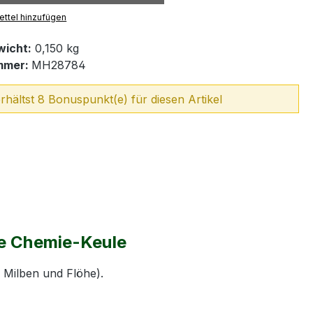
ttel hinzufügen
icht:
0,150 kg
mmer:
MH28784
rhältst 8 Bonuspunkt(e) für diesen Artikel
ne Chemie-Keule
 Milben und Flöhe).