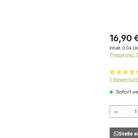
16,90 
Inhalt:
0.04 Li
Preise inkl
Durchschnit
1 Bewertun
Sofort ver
Produkt
Stelle 