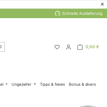
✕
Schnelle Auslieferung
Du hast 0 Produkte auf 
0,00 €
Ware
el
Ungeziefer
Tipps & News
Bonus & divers