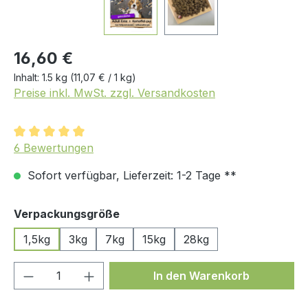
16,60 €
Inhalt:
1.5 kg
(11,07 € / 1 kg)
Preise inkl. MwSt. zzgl. Versandkosten
Durchschnittliche Bewertung von 5 von 5 Sternen
6 Bewertungen
Sofort verfügbar, Lieferzeit: 1-2 Tage **
auswählen
Verpackungsgröße
1,5kg
3kg
7kg
15kg
28kg
Produkt Anzahl: Gib den gewünschten We
In den Warenkorb