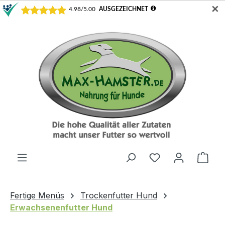
✕
Zum Hauptinhalt springen
Du hast 0 Produ
Ware
Fertige Menüs
Trockenfutter Hund
Erwachsenenfutter Hund