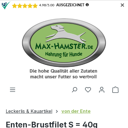
✕
Zum Hauptinhalt springen
Ware
Leckerlis & Kauartikel
von der Ente
Enten-Brustfilet S = 40g