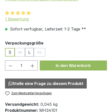
Durchschnittliche Bewertung von 5 von 5 Sternen
1 Bewertung
Sofort verfügbar, Lieferzeit: 1-2 Tage **
auswählen
Verpackungsgröße
S
M
L
XL
(Diese Option ist zurzeit nicht verfügbar.)
(Diese Option ist zurzeit nicht verfügbar.)
Produkt Anzahl: Gib den gewünschten We
In den Warenkorb
Stelle eine Frage zu diesem Produkt
Zum Merkzettel hinzufügen
Versandgewicht:
0,045 kg
Produktnummer:
MH34101