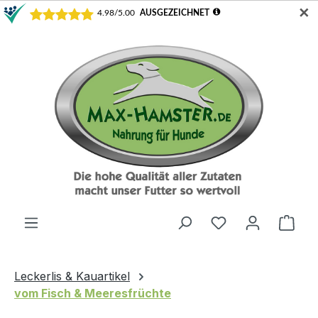
✕
Zum Hauptinhalt springen
Ware
Leckerlis & Kauartikel
vom Fisch & Meeresfrüchte