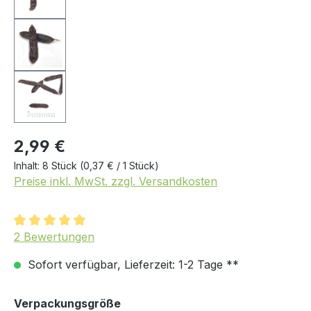
2,99 €
Inhalt:
8 Stück
(0,37 € / 1 Stück)
Preise inkl. MwSt. zzgl. Versandkosten
Durchschnittliche Bewertung von 5 von 5 Sternen
2 Bewertungen
Sofort verfügbar, Lieferzeit: 1-2 Tage **
auswählen
Verpackungsgröße