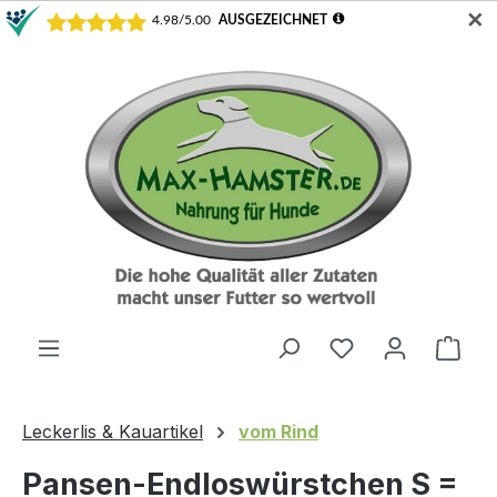
✕
Zum Hauptinhalt springen
Ware
Leckerlis & Kauartikel
vom Rind
Pansen-Endloswürstchen S =