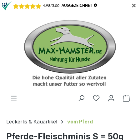
✕
Zum Hauptinhalt springen
Ware
Leckerlis & Kauartikel
vom Pferd
Pferde-Fleischminis S = 50g