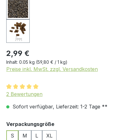
2,99 €
Inhalt:
0.05 kg
(59,80 € / 1 kg)
Preise inkl. MwSt. zzgl. Versandkosten
Durchschnittliche Bewertung von 5 von 5 Sternen
2 Bewertungen
Sofort verfügbar, Lieferzeit: 1-2 Tage **
auswählen
Verpackungsgröße
S
M
L
XL