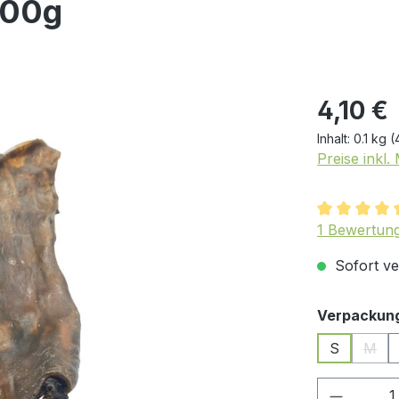
100g
4,10 €
Inhalt:
0.1 kg
(
Preise inkl
Durchschnit
1 Bewertun
Sofort ver
Verpackun
S
M
(Dies
Produkt