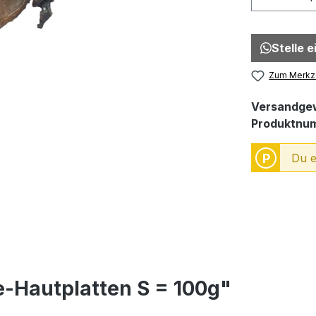
Stelle 
Zum Merkze
Versandgew
Produktnu
P
Du e
e-Hautplatten S = 100g"