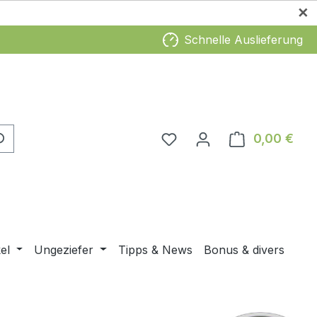
✕
Schnelle Auslieferung
0,00 €
Ware
el
Ungeziefer
Tipps & News
Bonus & divers