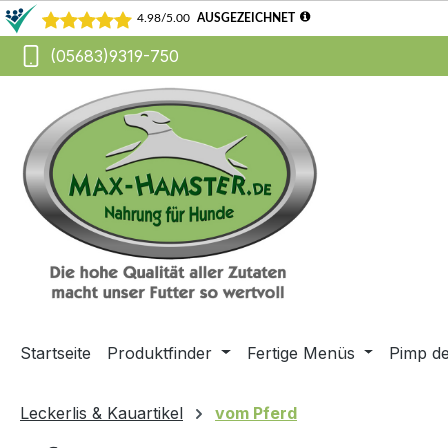
(05683)9319-750
m Hauptinhalt springen
Zur Suche springen
Zur Hauptnavigation springen
Startseite
Produktfinder
Fertige Menüs
Pimp d
Leckerlis & Kauartikel
vom Pferd