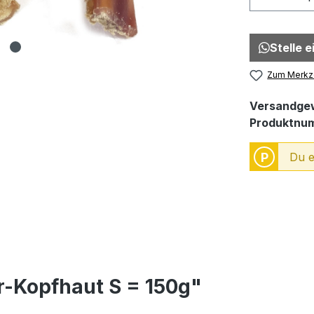
Stelle 
Zum Merkze
Versandgew
Produktnu
P
Du e
r-Kopfhaut S = 150g"