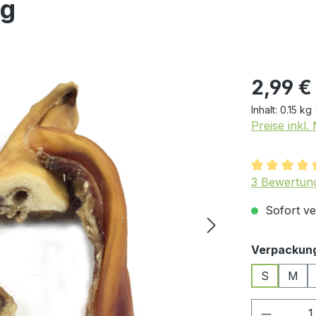
0g
2,99 €
Inhalt:
0.15 kg
Preise inkl
Durchschnit
3 Bewertun
Sofort ver
Verpackun
S
M
Produkt