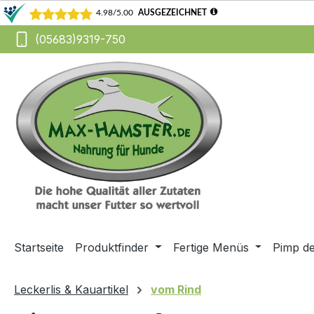
(05683)9319-750
m Hauptinhalt springen
Zur Suche springen
Zur Hauptnavigation springen
Startseite
Produktfinder
Fertige Menüs
Pimp d
Leckerlis & Kauartikel
vom Rind