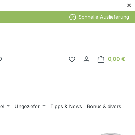
✕
Schnelle Auslieferung
0,00 €
Ware
el
Ungeziefer
Tipps & News
Bonus & divers