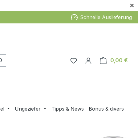
✕
Schnelle Auslieferung
0,00 €
Ware
el
Ungeziefer
Tipps & News
Bonus & divers