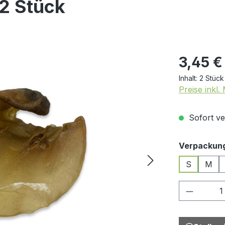
2 Stück
3,45 €
Inhalt:
2 Stüc
Preise inkl
Sofort ver
Verpackun
S
M
Produkt