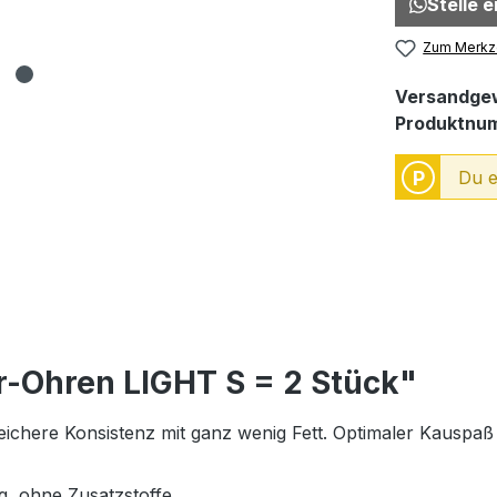
Stelle 
Zum Merkze
Versandgew
Produktnu
P
Du e
r-Ohren LIGHT S = 2 Stück"
ichere Konsistenz mit ganz wenig Fett. Optimaler Kauspaß
g, ohne Zusatzstoffe