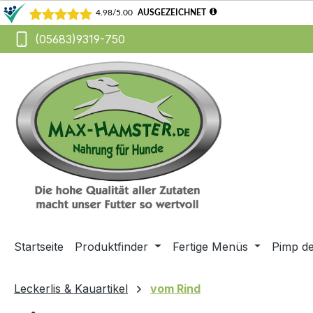
(05683)9319-750
m Hauptinhalt springen
Zur Suche springen
Zur Hauptnavigation springen
Startseite
Produktfinder
Fertige Menüs
Pimp d
Leckerlis & Kauartikel
vom Rind