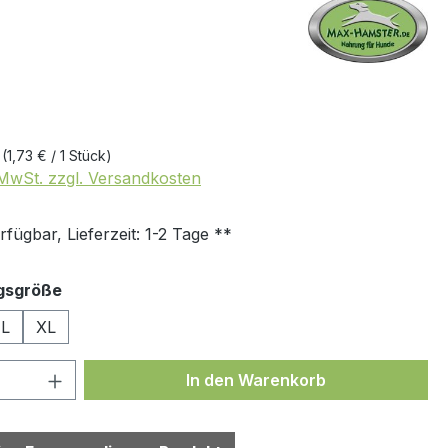
k
(1,73 € / 1 Stück)
. MwSt. zzgl. Versandkosten
fügbar, Lieferzeit: 1-2 Tage **
auswählen
gsgröße
L
XL
 Anzahl: Gib den gewünschten Wert ein 
In den Warenkorb