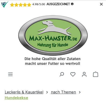
✕
Zum Hauptinhalt springen
Du hast 0 Produ
Ware
Leckerlis & Kauartikel
nach Themen
Hundekekse