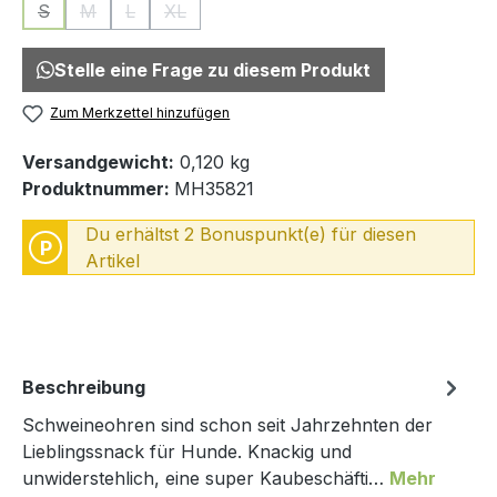
S
M
L
XL
(Diese Option ist zurzeit nicht verfügbar.)
(Diese Option ist zurzeit nicht verfügbar.)
(Diese Option ist zurzeit nicht verfügbar.)
(Diese Option ist zurzeit nicht verfügbar.)
Stelle eine Frage zu diesem Produkt
Zum Merkzettel hinzufügen
Versandgewicht:
0,120 kg
Produktnummer:
MH35821
Du erhältst 2 Bonuspunkt(e) für diesen
P
Artikel
Beschreibung
Schweineohren sind schon seit Jahrzehnten der
Lieblingssnack für Hunde. Knackig und
unwiderstehlich, eine super Kaubeschäfti…
Mehr