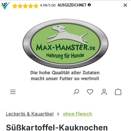
✕
Zum Hauptinhalt springen
Du hast 0 Produ
Ware
Leckerlis & Kauartikel
ohne Fleisch
Süßkartoffel-Kauknochen